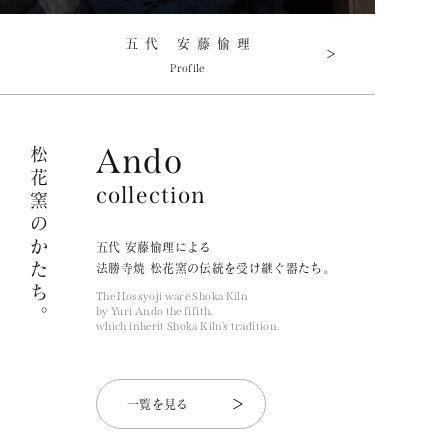
五代 安藤愉理
Profile
Ando
松花窯のかたち。
collection
五代 安藤愉理による
法勝寺焼 松花窯の伝統を受け継ぐ器たち。
The Hossyoji ware Shoka Kiln
by Yuri Ando the fifith,
which inherit Shoka Kiln’s tradition.
一覧を見る