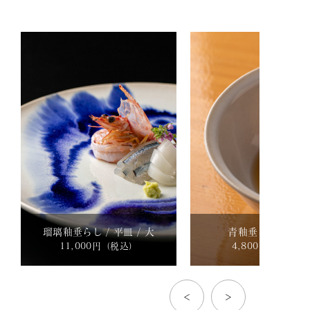
瑠璃釉垂らし / 平皿 / 大
青釉垂らし / 中鉢
11,000円（税込）
4,800円（税込）