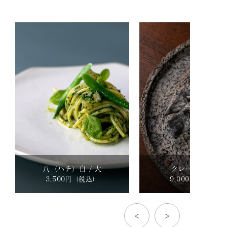
八（ハチ）白 / 大
クレーター / 黒
3,500円（税込）
9,000円（税込）